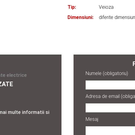
Tip:
Veioza
Dimensiuni:
diferite dimensiun
Numele (obligatoriu)
te electrice
ZATE
Adresa de email (obliga
mai multe informatii si
Mesaj