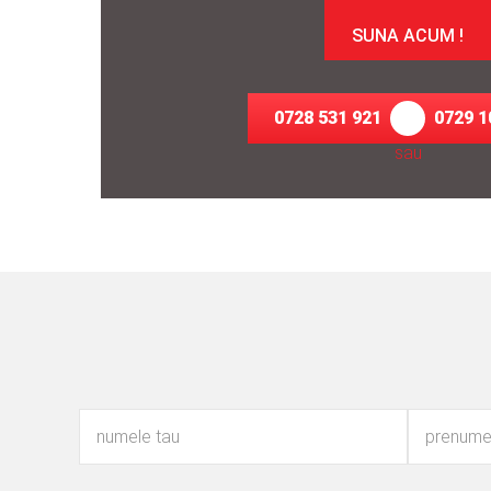
SUNA ACUM !
0728 531 921
0729 1
sau