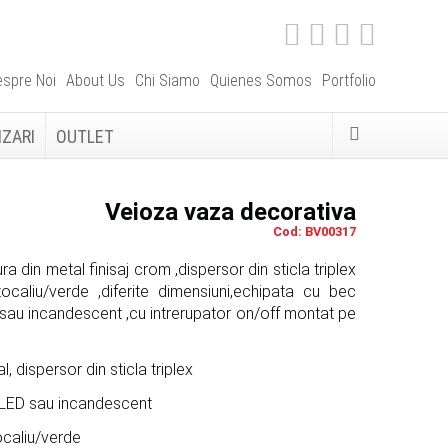
spre Noi
About Us
Chi Siamo
Quienes Somos
Portfolio
IZARI
OUTLET
Veioza vaza decorativa
Cod: BV00317
a din metal finisaj crom ,dispersor din sticla triplex
tocaliu/verde ,diferite dimensiuni,echipata cu bec
 sau incandescent ,cu intrerupator on/off montat pe
l, dispersor din sticla triplex
,LED sau incandescent
ocaliu/verde