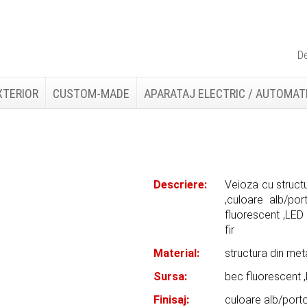
De
XTERIOR
CUSTOM-MADE
APARATAJ ELECTRIC / AUTOMAT
Descriere:
Veioza cu structur
,culoare alb/por
fluorescent ,LED
fir
Material:
structura din meta
Sursa:
bec fluorescent 
Finisaj:
culoare alb/port