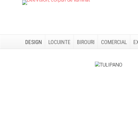
Skip
Skip
to
to
primary
main
navigation
content
DESIGN
LOCUINTE
BIROURI
COMERCIAL
E