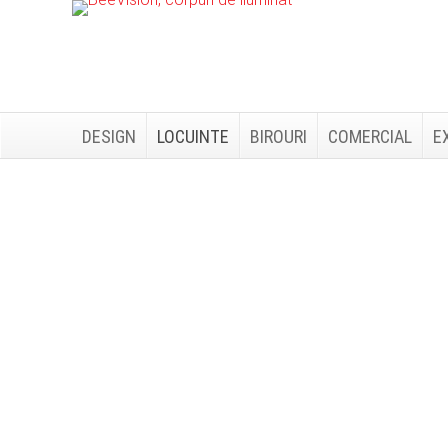
Skip
Skip
to
to
primary
main
navigation
content
DESIGN
LOCUINTE
BIROURI
COMERCIAL
E