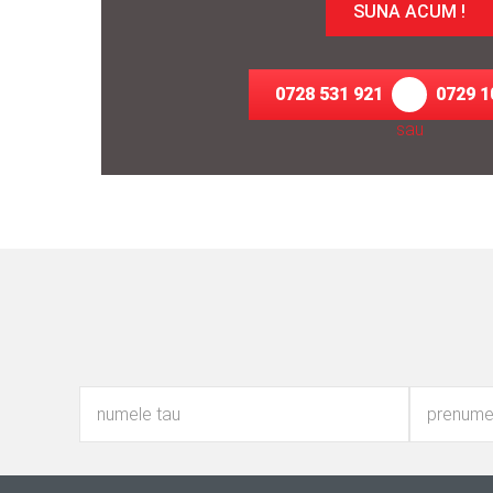
SUNA ACUM !
0728 531 921
0729 1
sau