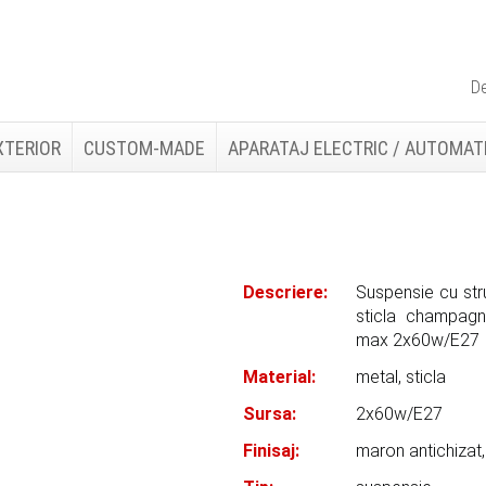
De
XTERIOR
CUSTOM-MADE
APARATAJ ELECTRIC / AUTOMAT
Descriere:
Suspensie cu stru
sticla champag
max 2x60w/E27
Material:
metal, sticla
Sursa:
2x60w/E27
Finisaj:
maron antichiza