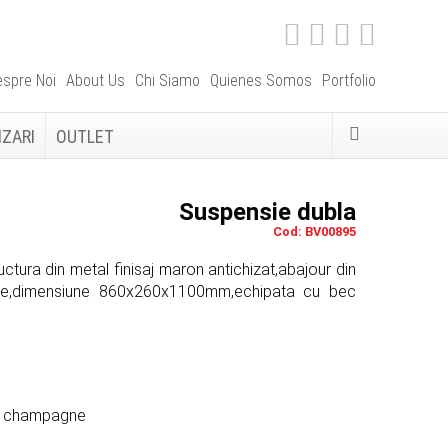
spre Noi
About Us
Chi Siamo
Quienes Somos
Portfolio
IZARI
OUTLET
Suspensie dubla
Cod: BV00895
ctura din metal finisaj maron antichizat,abajour din
ne,dimensiune 860x260x1100mm,echipata cu bec
t, champagne