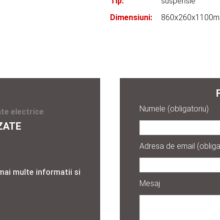
Tip:
suspensie
Dimensiuni:
860x260x1100
Numele (obligatoriu)
te electrice
ZATE
Adresa de email (obliga
mai multe informatii si
Mesaj