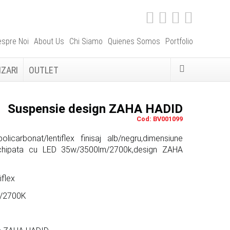
spre Noi
About Us
Chi Siamo
Quienes Somos
Portfolio
IZARI
OUTLET
Suspensie design ZAHA HADID
Cod: BV001099
licarbonat/lentiflex finisaj alb/negru,dimensiune
hipata cu LED 35w/3500lm/2700k,design ZAHA
iflex
m/2700K