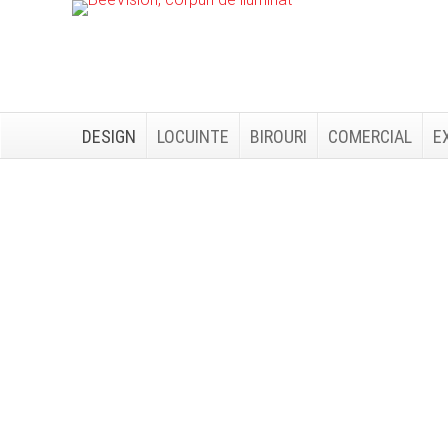
Skip
Skip
to
to
primary
main
navigation
content
DESIGN
LOCUINTE
BIROURI
COMERCIAL
E