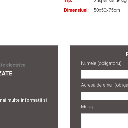
Tip:
Suspensie desig
Dimensiuni:
50x50x75cm
Numele (obligatoriu)
te electrice
ZATE
Adresa de email (obliga
mai multe informatii si
Mesaj