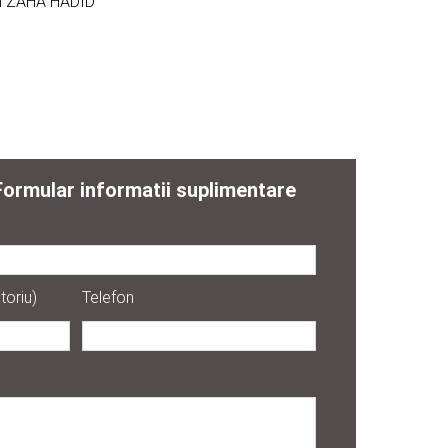
n ZAHA HADID
Formular informatii suplimentare
toriu)
Telefon