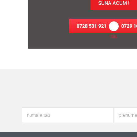
SUNA ACUM !
0728 531 921
0729 1
sau