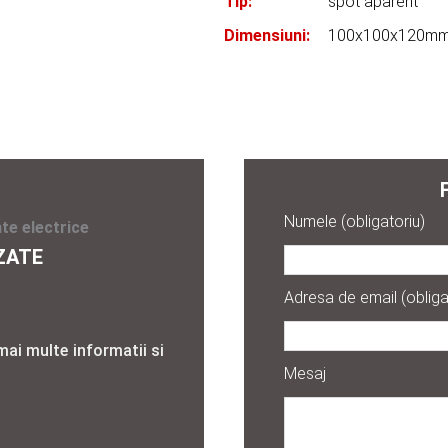
Tip:
spot aparent
Dimensiuni:
100x100x120m
Numele (obligatoriu)
te electrice
ZATE
Adresa de email (obliga
mai multe informatii si
Mesaj