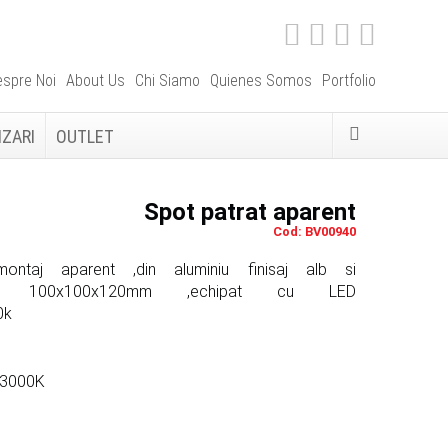
spre Noi
About Us
Chi Siamo
Quienes Somos
Portfolio
IZARI
OUTLET
Spot patrat aparent
Cod: BV00940
ontaj aparent ,din aluminiu finisaj alb si
siune 100x100x120mm ,echipat cu LED
0k
/3000K