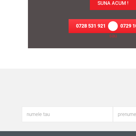
SUNA ACUM !
0728 531 921
0729 1
sau