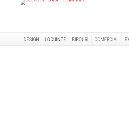
Skip
Skip
to
to
primary
main
navigation
content
DESIGN
LOCUINTE
BIROURI
COMERCIAL
E