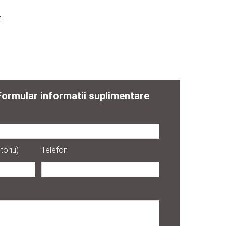
m
Formular informatii suplimentare
toriu)
Telefon