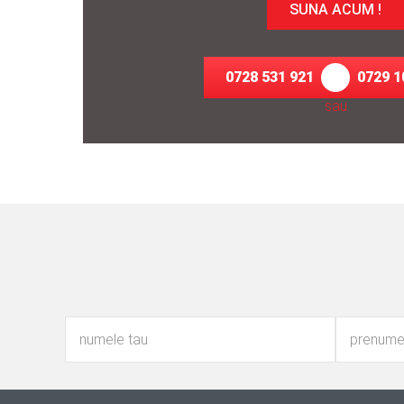
SUNA ACUM !
0728 531 921
0729 1
sau