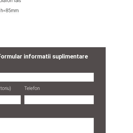
plafon fals
m h=85mm
Formular informatii suplimentare
toriu)
Telefon