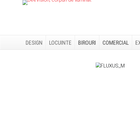
Skip
Skip
to
to
primary
main
navigation
content
DESIGN
LOCUINTE
BIROURI
COMERCIAL
E