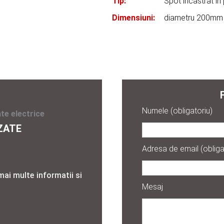
Tip:
Spot incastrat in 
Dimensiuni:
diametru 200m
Numele (obligatoriu)
te electrice
ZATE
Adresa de email (obliga
mai multe informatii si
Mesaj