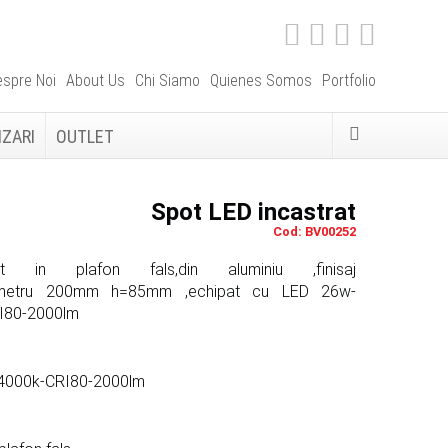
spre Noi
About Us
Chi Siamo
Quienes Somos
Portfolio
IZARI
OUTLET
Spot LED incastrat
Cod: BV00252
at in plafon fals,din aluminiu ,finisaj
diametru 200mm h=85mm ,echipat cu LED 26w-
I80-2000lm
4000k-CRI80-2000lm