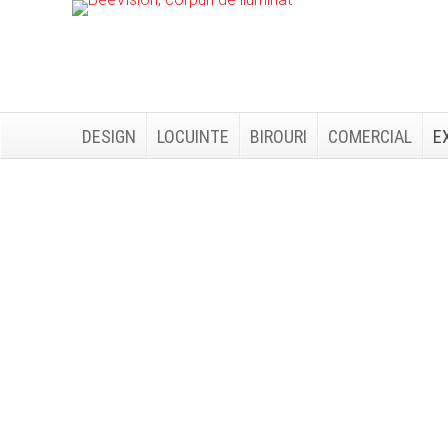
Skip
Skip
to
to
primary
main
navigation
content
DESIGN
LOCUINTE
BIROURI
COMERCIAL
E