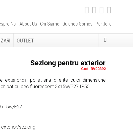
spre Noi
About Us
Chi Siamo
Quienes Somos
Portfolio
IZARI
OUTLET
Sezlong pentru exterior
Cod: BV00392
exterior,din polietilena diferite culori,dimensiune
hipat cu bec fluorescent 3x15w/E27 IP55
 3x15w/E27
 exterior/sezlong