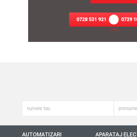
0728 531 921
0729 1
sau
AUTOMATIZARI
APARATAJ ELEC