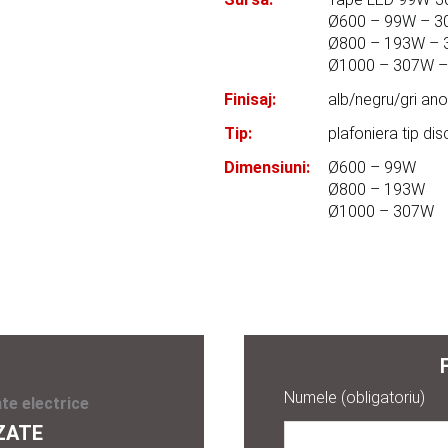
Ø600 – 99W – 
Ø800 – 193W –
Ø1000 – 307W 
Finisaj:
alb/negru/gri ano
Tip:
plafoniera tip dis
Dimensiuni:
Ø600 – 99W
Ø800 – 193W
Ø1000 – 307W
Numele (obligatoriu)
te electrice
ZATE