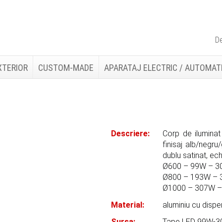
De
XTERIOR
CUSTOM-MADE
APARATAJ ELECTRIC / AUTOMAT
Descriere:
Corp de iluminat 
finisaj alb/negru
dublu satinat, 
Ø600 – 99W – 
Ø800 – 193W –
Ø1000 – 307W 
Material:
aluminiu cu dispe
Sursa:
Tape LED 99W-3