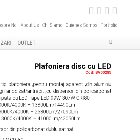
spre Noi
About Us
Chi Siamo
Quienes Somos
Portfolio
IZARI
OUTLET
Plafoniera disc cu LED
Cod: BV00285
tip plafoniera ,pentru montaj aparent ,din aluminiu
/gri anodizat/antracit ,cu dispersor din policarbonat
echipata cu LED Tape LED 99W-307W CRI80
3000K/4000K – 13800Lm/14490Lm
 3000K/4000K – 25800Lm/27090Lm
– 3000K/4000K – 41000Lm/43050Lm
rsor din policarbonat dublu satinat
07W CRI80