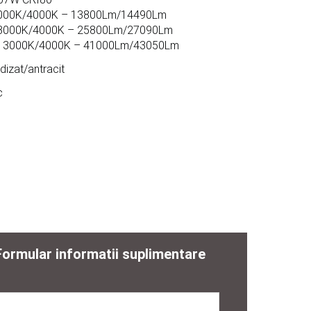
3000K/4000K – 13800Lm/14490Lm
 3000K/4000K – 25800Lm/27090Lm
– 3000K/4000K – 41000Lm/43050Lm
dizat/antracit
c
Formular informatii suplimentare