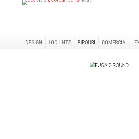
Skip
Skip
to
to
primary
main
navigation
content
DESIGN
LOCUINTE
BIROURI
COMERCIAL
E