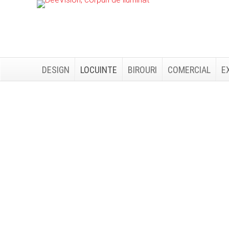
Skip
Skip
to
to
primary
main
navigation
content
DESIGN
LOCUINTE
BIROURI
COMERCIAL
E