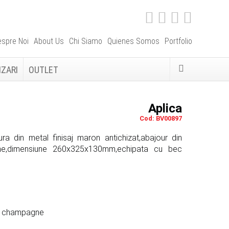
spre Noi
About Us
Chi Siamo
Quienes Somos
Portfolio
IZARI
OUTLET
Aplica
Cod: BV00897
ura din metal finisaj maron antichizat,abajour din
ne,dimensiune 260x325x130mm,echipata cu bec
t, champagne