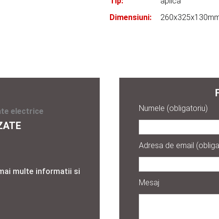
Tip:
aplica
Dimensiuni:
260x325x130m
Numele (obligatoriu)
te electrice
ZATE
Adresa de email (obliga
mai multe informatii si
Mesaj