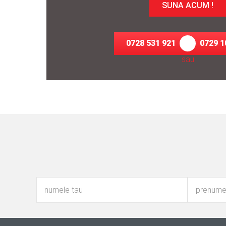
SUNA ACUM !
0728 531 921
0729 1
sau