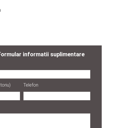
m
Formular informatii suplimentare
toriu)
Telefon